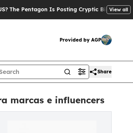
ntagon Is Posting Cryptic Biblical Messages on 
View all
Provided by AGP
Share
ra marcas e influencers